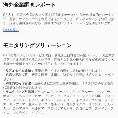
海外企業調査レポート
CRIFは、特定の企業のリスク度を評価するデータや、海外の潜在的なパートナ
ー、顧客、サプライヤーを特定できるデータなど、ビジネスリスクを管理でき
る、深さと複雑さの異なる、柔軟性の高いソリューションを提供しています。
詳細を見る
モニタリングソリューション
CRIFのモニタリングサービスでは、新規または既存の商業パートナーの企業プ
ロファイルを追跡することができ、前向きな変化や後ろ向きな変化の背後にあ
る機会や脅威をタイムリーに特定することができます！
-
リアルタイム通知
： 変更が発生すると自動的に通知が配信されます。
-
迅速な意思決定
： 状況を即座に評価し、遅滞なく必要な措置を取ることがで
きます。
- 効果的な与信管理
：企業の変化に関する最新情報は、リスク評価や与信推奨
に重要な情報を提供します。
- モニタリング対象国
：アルバニア、オーストリア、ベラルーシ、ベルギー、
ボスニア・ヘルツェゴビナ、ブルガリア、クロアチア、チェコ共和国、エスト
ニア、フランス、ドイツ、ギリシャ、ハンガリー、イタリア、コソボ、ラトビ
ア、リトアニア、北マケドニア、モルドバ、モンテネグロ、オランダ、ポルト
ガル、ロシア連邦、セルビア、スロバキア共和国、スロベニア、スペイン、ス
イス、ウクライナ、イギリス