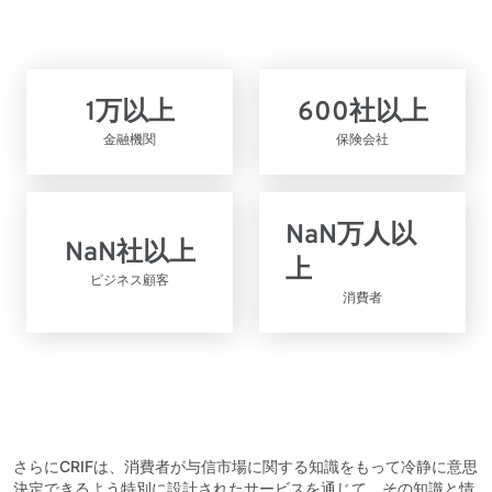
1
万以上
600
社以上
金融機関
保険会社
NaN
万人以
NaN
社以上
上
ビジネス顧客
消費者
さらにCRIFは、消費者が与信市場に関する知識をもって冷静に意思
決定できるよう特別に設計されたサービスを通じて、その知識と情