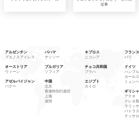
従事
アルゼンチン
バハマ
キプロス
フラン
ブエノスアイレス
ナッソー
ニコシア
パリ
オーストリア
ブルガリア
チェコ共和国
ドイツ
ウィーン
ソフィア
プラハ
ハンブ
カール
アゼルバイジャン
中国
エジプト
ミュン
バクー
北京
カイロ
香港特別行政区
ギリシ
上海
アテネ
深圳
クレタ
ラリッ
パトラ
テッサ