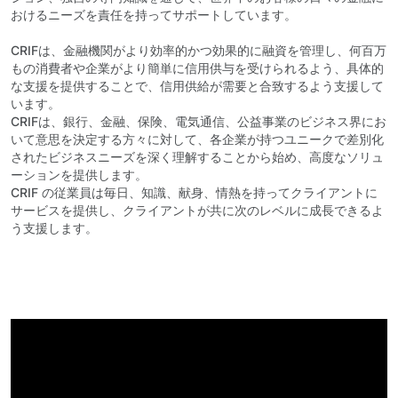
おけるニーズを責任を持ってサポートしています。
CRIFは、金融機関がより効率的かつ効果的に融資を管理し、何百万
もの消費者や企業がより簡単に信用供与を受けられるよう、具体的
な支援を提供することで、信用供給が需要と合致するよう支援して
います。
CRIFは、銀行、金融、保険、電気通信、公益事業のビジネス界にお
いて意思を決定する方々に対して、各企業が持つユニークで差別化
されたビジネスニーズを深く理解することから始め、高度なソリュ
ーションを提供します。
CRIF の従業員は毎日、知識、献身、情熱を持ってクライアントに
サービスを提供し、クライアントが共に次のレベルに成長できるよ
う支援します。